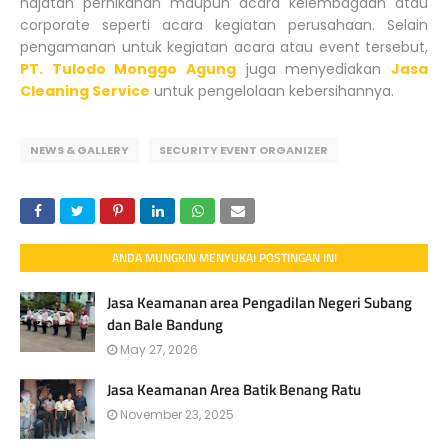
hajatan pernikahan maupun acara kelembagaan atau
corporate seperti acara kegiatan perusahaan. Selain
pengamanan untuk kegiatan acara atau event tersebut,
PT. Tulodo Monggo Agung
juga menyediakan
Jasa
Cleaning Service
untuk pengelolaan kebersihannya.
NEWS & GALLERY
SECURITY EVENT ORGANIZER
ANDA MUNGKIN MENYUKAI POSTINGAN INI
Jasa Keamanan area Pengadilan Negeri Subang
dan Bale Bandung
May 27, 2026
Jasa Keamanan Area Batik Benang Ratu
November 23, 2025